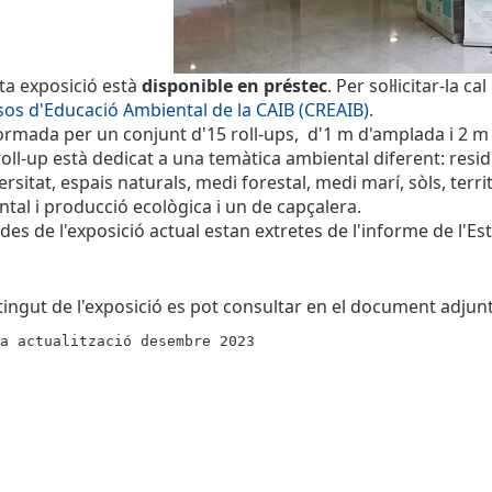
ta exposició està
disponible en préstec
. Per sol·licitar-la c
os d'Educació Ambiental de la CAIB (CREAIB).
ormada per un conjunt d'15 roll-ups, d'1 m d'amplada i 2 m 
oll-up està dedicat a una temàtica ambiental diferent: residus
ersitat, espais naturals, medi forestal, medi marí, sòls, ter
tal i producció ecològica i un de capçalera.
des de l'exposició actual estan extretes de l'informe de l'Es
tingut de l'exposició es pot consultar en el document adju
a actualització desembre 2023