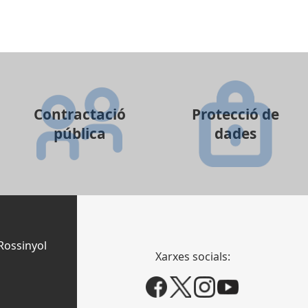
Contractació
Protecció de
pública
dades
Rossinyol
Xarxes socials: