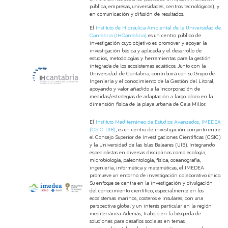
pública, empresas, universidades, centros tecnológicos), y
en comunicación y difusión de resultados.
El
Instituto de Hidráulica Ambiental de la Universidad de
Cantabria (IHCantabria)
es un centro público de
investigación cuyo objetivo es promover y apoyar la
investigación básica y aplicada y el desarrollo de
estudios, metodologías y herramientas para la gestión
integrada de los ecosistemas acuáticos. Junto con la
Universidad de Cantabria, contribuirá con su Grupo de
Ingeniería y el conocimiento de la Gestión del Litoral,
apoyando y valor añadido a la incorporación de
medidas/estrategias de adaptación a largo plazo en la
dimensión física de la playa urbana de Cala Millor.
El
Instituto Mediterráneo de Estudios Avanzados, IMEDEA
(CSIC-UIB)
, es un centro de investigación conjunto entre
el Consejo Superior de Investigaciones Científicas (CSIC)
y la Universidad de las Islas Baleares (UIB). Integrando
especialistas en diversas disciplinas como ecología,
microbiología, paleontología, física, oceanografía,
ingeniería, informática y matemáticas, el IMEDEA
promueve un entorno de investigación colaborativo único.
Su enfoque se centra en la investigación y divulgación
del conocimiento científico, especialmente en los
ecosistemas marinos, costeros e insulares, con una
perspectiva global y un interés particular en la región
mediterránea. Además, trabaja en la búsqueda de
soluciones para desafíos sociales en temas