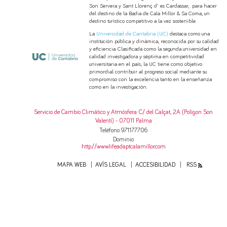
Son Servera y Sant Llorenç d' es Cardassar, para hacer
del destino de la Badia de Cala Millor & Sa Coma, un
destino turístico competitivo a la vez sostenible.
La
Universidad de Cantabria (UC)
destaca como una
institución pública y dinámica, reconocida por su calidad
y eficiencia. Clasificada como la segunda universidad en
calidad investigadora y séptima en competitividad
universitaria en el país, la UC tiene como objetivo
primordial contribuir al progreso social mediante su
compromiso con la excelencia tanto en la enseñanza
como en la investigación.
Servicio de Cambio Climático y Atmósfera
: C/ del Calçat, 2A (Polígon Son
Valentí) - 07011 Palma
Teléfono 971177706
Dominio
http://www.lifeadaptcalamillor.com
MAPA WEB
AVÍS LEGAL
ACCESIBILIDAD
RSS