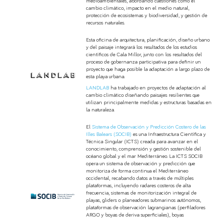
medioambientales, abordando cuestiones como el
cambio climático, impacto en el medio natural,
protección de ecosistemas y biodiversidad, y gestión de
recursos naturales.
Esta oficina de arquitectura, planificación, diseño urbano
y del paisaje integrará los resultados de los estudios
científicos de Cala Millor, junto con los resultados del
proceso de gobernanza participativa para definir un
proyecto que haga posible la adaptación a largo plazo de
esta playa urbana.
LANDLAB
ha trabajado en proyectos de adaptación al
cambio climático diseñando paisajes resilientes que
utilizan principalmente medidas y estructuras basadas en
la naturaleza.
El
Sistema de Observación y Predicción Costero de las
Illes Balears (SOCIB)
es una Infraestructura Científica y
Técnica Singular (ICTS) creada para avanzar en el
conocimiento, comprensión y gestión sostenible del
océano global y el mar Mediterráneo. La ICTS SOCIB
opera un sistema de observación y predicción que
monitoriza de forma continua el Mediterráneo
occidental, recabando datos a través de múltiples
plataformas, incluyendo radares costeros de alta
frecuencia, sistemas de monitorización integral de
playas, gliders o planeadores submarinos autónomos,
plataformas de observación lagrangianas (perfiladores
ARGO y boyas de deriva superficiales), boyas