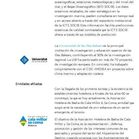
oceanográficas, estaciones meteorológicas y del nivel del
mar, y el Buque Oceanográfico (B/O SOCIB). Los datos
oceánicos recabados, de valor estratégico en la
investigación marina, pueden consultarse en tiempo real
y en acceso abierto a través del repositorio institucional
de la ICTS SOCIB. Esta información facilita predicciones
oceánicas de calidad contrastada que la ICTS SOCIB
ofrece a través de sus modelos de predicción.
La
Universidad de les Illes Balears
es la principal
institución de investigación y educación superior de las
Illes Balears, contribuyendo al 90% de la investigación
regional. La UIB ha participado en más de 70 proyectos
de investigación europeos. En concreto, ha trabajado
conjuntamente con el CSIC-IMEDEA en proyectos sobre
clima marino y adaptación costera.
Entidades afiliadas:
Con la llegada de los primeros turistas y la existencia de
establecimientos hoteleros a finales de los años 60 se
constituyó, la que es hoy actualmente, la Asociación
Hotelera de Badia de Cala Millor & Sa Coma, entidad que
surgió ante la necesidad de unir esfuerzos de un sector
emergente, el turismo.
El objetivo de la Asociación Hotelera de Badia de Cala
Millor y Sa Coma, es la representación , defensa,
promoción y gestión de los intereses comunes de sus
asociados y propios del sector del Alojamiento del
Destino, creando sinergias con los Ayuntamientos de