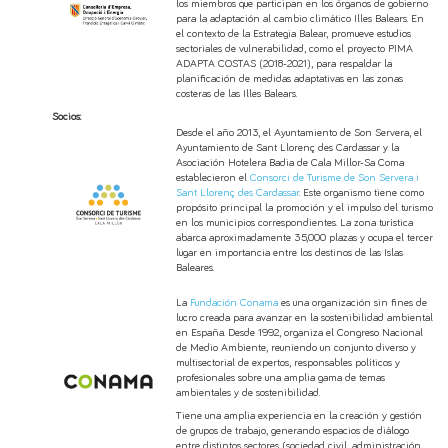
los miembros que participan en los órganos de gobierno
para la adaptación al cambio climático Illes Balears. En
el contexto de la Estrategia Balear, promueve estudios
sectoriales de vulnerabilidad, como el proyecto PIMA
ADAPTA COSTAS (2018-2021), para respaldar la
planificación de medidas adaptativas en las zonas
costeras de las Illes Balears.
Socios:
Desde el año 2013, el Ayuntamiento de Son Servera, el
Ayuntamiento de Sant Llorenç des Cardassar y la
Asociación Hotelera Badia de Cala Millor-Sa Coma
establecieron el
Consorci de Turisme de Son Servera i
Sant Llorenç des Cardassar
. Este organismo tiene como
propósito principal la promoción y el impulso del turismo
en los municipios correspondientes. La zona turística
abarca aproximadamente 35,000 plazas y ocupa el tercer
lugar en importancia entre los destinos de las Islas
Baleares.
La
Fundación Conama
es una organización sin fines de
lucro creada para avanzar en la sostenibilidad ambiental
en España. Desde 1992, organiza el Congreso Nacional
de Medio Ambiente, reuniendo un conjunto diverso y
multisectorial de expertos, responsables políticos y
profesionales sobre una amplia gama de temas
ambientales y de sostenibilidad.
Tiene una amplia experiencia en la creación y gestión
de grupos de trabajo, generando espacios de diálogo
entre distintos sectores (sociedad civil, administración