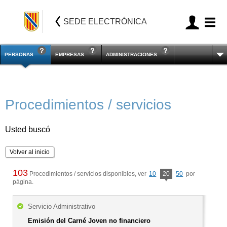
SEDE ELECTRÓNICA
PERSONAS
EMPRESAS
ADMINISTRACIONES
Procedimientos / servicios
Usted buscó
Volver al inicio
103
Procedimientos / servicios disponibles, ver
10
20
50
por
página.
Servicio Administrativo
Emisión del Carné Joven no financiero