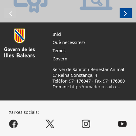
Inici
Què necessites?
Temes
Govern
Servei de Sanitat i Benestar Animal
C/ Reina Constança, 4
Telèfon 971176047
-
Fax 971176880
Domini:
http://ramaderia.caib.es
Xarxes socials: