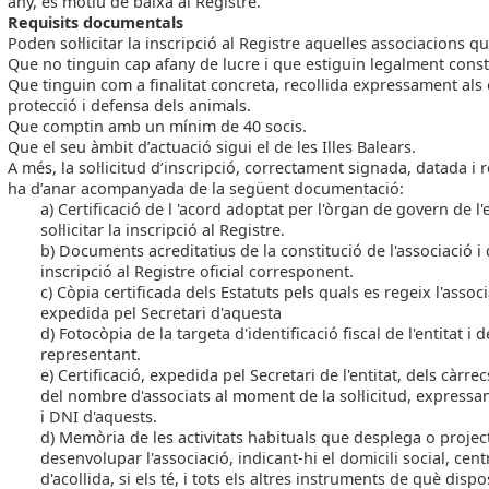
any, és motiu de baixa al Registre.
Requisits documentals
Poden sol·licitar la inscripció al Registre aquelles associacions qu
Que no tinguin cap afany de lucre i que estiguin legalment const
Que tinguin com a finalitat concreta, recollida expressament als e
protecció i defensa dels animals.
Que comptin amb un mínim de 40 socis.
Que el seu àmbit d’actuació sigui el de les Illes Balears.
A més, la sol·licitud d’inscripció, correctament signada, datada i 
ha d’anar acompanyada de la següent documentació:
a) Certificació de l 'acord adoptat per l'òrgan de govern de l'
sol·licitar la inscripció al Registre.
b) Documents acreditatius de la constitució de l'associació i 
inscripció al Registre oficial corresponent.
c) Còpia certificada dels Estatuts pels quals es regeix l'associ
expedida pel Secretari d'aquesta
d) Fotocòpia de la targeta d'identificació fiscal de l'entitat i 
representant.
e) Certificació, expedida pel Secretari de l'entitat, dels càrrec
del nombre d'associats al moment de la sol·licitud, expressa
i DNI d'aquests.
d) Memòria de les activitats habituals que desplega o projec
desenvolupar l'associació, indicant-hi el domicili social, cent
d'acollida, si els té, i tots els altres instruments de què disp