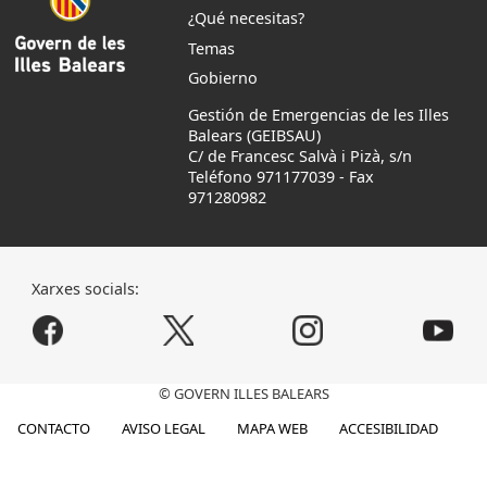
¿Qué necesitas?
Temas
Gobierno
Gestión de Emergencias de les Illes
Balears (GEIBSAU)
C/ de Francesc Salvà i Pizà, s/n
Teléfono 971177039
-
Fax
971280982
Xarxes socials:
© GOVERN ILLES BALEARS
CONTACTO
AVISO LEGAL
MAPA WEB
ACCESIBILIDAD