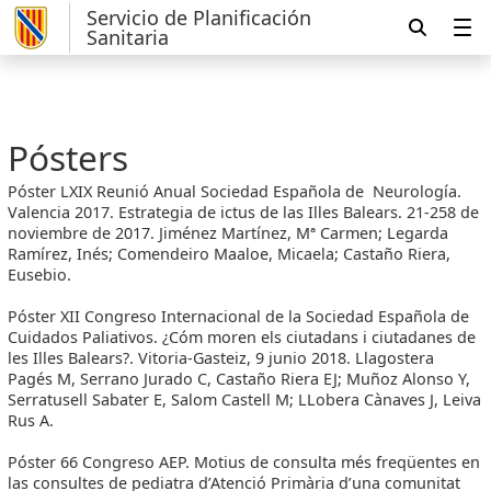
Servicio de Planificación
Sanitaria
Pósters
Póster LXIX Reunió Anual Sociedad Española de Neurología.
Valencia 2017. Estrategia de ictus de las Illes Balears. 21-258 de
noviembre de 2017. Jiménez Martínez, Mª Carmen; Legarda
Ramírez, Inés; Comendeiro Maaloe, Micaela; Castaño Riera,
Eusebio.
Póster XII Congreso Internacional de la Sociedad Española de
Cuidados Paliativos. ¿Cóm moren els ciutadans i ciutadanes de
les Illes Balears?. Vitoria-Gasteiz, 9 junio 2018. Llagostera
Pagés M, Serrano Jurado C, Castaño Riera EJ; Muñoz Alonso Y,
Serratusell Sabater E, Salom Castell M; LLobera Cànaves J, Leiva
Rus A.
Póster 66 Congreso AEP. Motius de consulta més freqüentes en
las consultes de pediatra d’Atenció Primària d’una comunitat