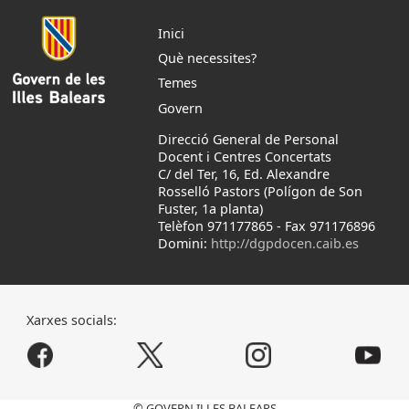
Inici
Què necessites?
Temes
Govern
Direcció General de Personal
Docent i Centres Concertats
C/ del Ter, 16, Ed. Alexandre
Rosselló Pastors (Polígon de Son
Fuster, 1a planta)
Telèfon 971177865
-
Fax 971176896
Domini:
http://dgpdocen.caib.es
Xarxes socials:
© GOVERN ILLES BALEARS