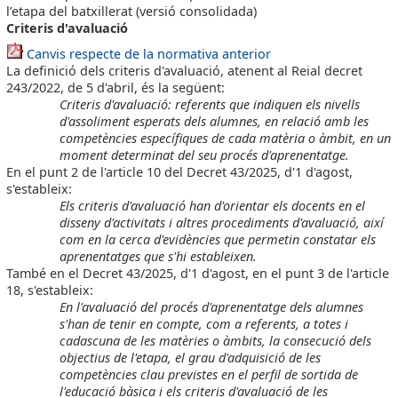
l’etapa del batxillerat (versió consolidada)
Criteris d'avaluació
Canvis respecte de la normativa anterior
La definició dels criteris d'avaluació, atenent al Reial decret
243/2022, de 5 d'abril, és la següent:
Criteris d'avaluació: referents que indiquen els nivells
d'assoliment esperats dels alumnes, en relació amb les
competències específiques de cada matèria o àmbit, en un
moment determinat del seu procés d'aprenentatge.
En el punt 2 de l'article 10 del Decret 43/2025, d'1 d'agost,
s'estableix:
Els criteris d'avaluació han d'orientar els docents en el
disseny d'activitats i altres procediments d'avaluació, així
com en la cerca d'evidències que permetin constatar els
aprenentatges que s'hi estableixen.
També en el Decret 43/2025, d'1 d'agost, en el punt 3 de l'article
18, s'estableix:
En l'avaluació del procés d'aprenentatge dels alumnes
s'han de tenir en compte, com a referents, a totes i
cadascuna de les matèries o àmbits, la consecució dels
objectius de l'etapa, el grau d'adquisició de les
competències clau previstes en el perfil de sortida de
l'educació bàsica i els criteris d'avaluació de les