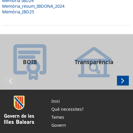
Memòria IBD24
Memòria_resum_IBDONA_2024
Memòria_IBD25
BOIB
Transparència
Inici
Què necessites?
Temes
Govern