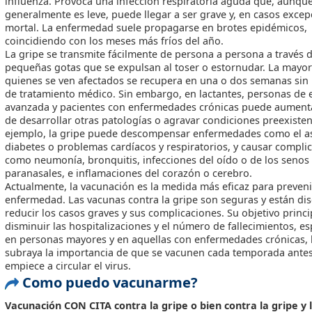
influenza. Provoca una infección respiratoria aguda que, aunqu
generalmente es leve, puede llegar a ser grave y, en casos excep
mortal. La enfermedad suele propagarse en brotes epidémicos,
coincidiendo con los meses más fríos del año.
La gripe se transmite fácilmente de persona a persona a través d
pequeñas gotas que se expulsan al toser o estornudar. La mayor
quienes se ven afectados se recupera en una o dos semanas sin
de tratamiento médico. Sin embargo, en lactantes, personas de
avanzada y pacientes con enfermedades crónicas puede aumenta
de desarrollar otras patologías o agravar condiciones preexisten
ejemplo, la gripe puede descompensar enfermedades como el a
diabetes o problemas cardíacos y respiratorios, y causar compli
como neumonía, bronquitis, infecciones del oído o de los senos
paranasales, e inflamaciones del corazón o cerebro.
Actualmente, la vacunación es la medida más eficaz para preveni
enfermedad. Las vacunas contra la gripe son seguras y están di
reducir los casos graves y sus complicaciones. Su objetivo princi
disminuir las hospitalizaciones y el número de fallecimientos, e
en personas mayores y en aquellas con enfermedades crónicas, 
subraya la importancia de que se vacunen cada temporada ante
empiece a circular el virus.
Como puedo vacunarme?
Vacunación CON CITA contra la gripe o bien contra la gripe y 