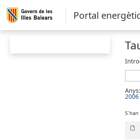
Portal energèti
Ta
Intro
Anys:
2006
S`han 