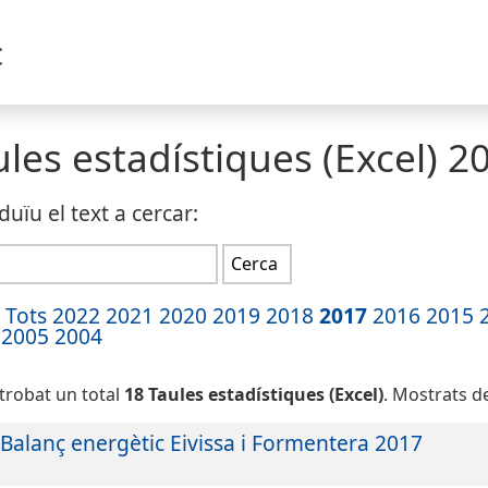
c
ules estadístiques (Excel)
2
duïu el text a cercar:
Tots
2022
2021
2020
2019
2018
2017
2016
2015
2005
2004
trobat un total
18 Taules estadístiques (Excel)
. Mostrats d
Balanç energètic Eivissa i Formentera 2017