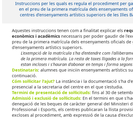
Instruccions per les quals es regula el procediment per g
en el preu de la primera matrícula dels ensenyaments of
centres d’ensenyaments artístics superiors de les Illes B
Aquestes instruccions tenen com a finalitat explicar els
requ
econòmics i acadèmics
necessaris per poder gaudir de l'ex
preu de la primera matrícula dels ensenyaments oficials de
d'ensenyaments artístics superiors.
L'exempció de la matrícula s'ha d'entendre com l'alliberam
de la primera matrícula. La resta de taxes lligades a la for
estan incloses i s'hauran d'abonar en temps i forma segons
Destinataris
: alumnes que iniciïn ensenyaments artístics s
continuació.
Cóm sol·licitar l'ajut?
La instància i la documentació s'ha d'
presencial a la secretaria del centre en el que s'estudia.
Termini de presentació de sol·licituds:
fins al 30 de setemb
Admissió i exclusió de sol·licituds:
En el termini en que s'ha
denegació de les beques de caràcter general del Ministeri 
Professional i Esports, els centres publicaran la llista prov
excloses al procediment, amb expressió de la causa d'exclus