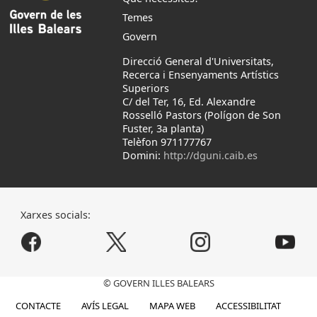
Temes
Govern
Direcció General d'Universitats,
Recerca i Ensenyaments Artístics
Superiors
C/ del Ter, 16, Ed. Alexandre
Rosselló Pastors (Polígon de Son
Fuster, 3a planta)
Telèfon 971177767
Domini:
http://dguni.caib.es
Xarxes socials:
© GOVERN ILLES BALEARS
CONTACTE
AVÍS LEGAL
MAPA WEB
ACCESSIBILITAT