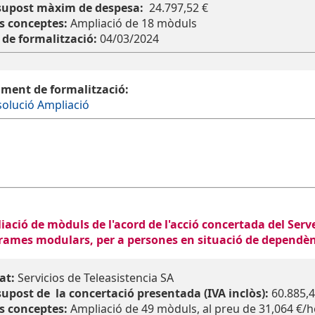
supost màxim de despesa:
24.797,52 €
s conceptes:
Ampliació de 18 mòduls
 de formalització:
04/03/2024
ment de formalització:
olució Ampliació
iació de mòduls de l'acord de l'acció concertada del Ser
rames modulars, per a persones en situació de dependè
at:
Servicios de Teleasistencia SA
upost de la concertació presentada (IVA inclòs):
60.885,4
s conceptes:
Ampliació de 49 mòduls, al preu de 31,064 €/ho