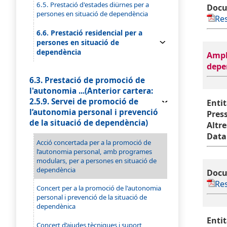
6.5. Prestació d'estades diürnes per a
Docu
persones en situació de dependència
Res
6.6. Prestació residencial per a
persones en situació de
dependència
Ampli
depe
6.3. Prestació de promoció de
l'autonomia ...(Anterior cartera:
2.5.9. Servei de promoció de
Entit
l’autonomia personal i prevenció
Pres
de la situació de dependència)
Altre
Data
Acció concertada per a la promoció de
l’autonomia personal, amb programes
modulars, per a persones en situació de
dependència
Docu
Res
Concert per a la promoció de l'autonomia
personal i prevenció de la situació de
dependènica
Entit
Concert d’ajudes tècniques i suport