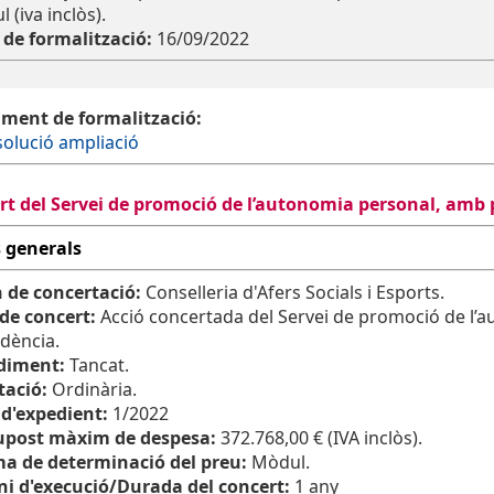
 (iva inclòs).
 de formalització:
16/09/2022
ment de formalització:
olució ampliació
rt del Servei de promoció de l’autonomia personal, amb
 generals
 de concertació:
Conselleria d'Afers Socials i Esports.
 de concert:
Acció concertada del Servei de promoció de l’
dència.
diment:
Tancat.
tació:
Ordinària.
d'expedient:
1/2022
upost màxim de despesa:
372.768,00 € (IVA inclòs).
ma de determinació del preu:
Mòdul.
ni d'execució/Durada del concert:
1 any