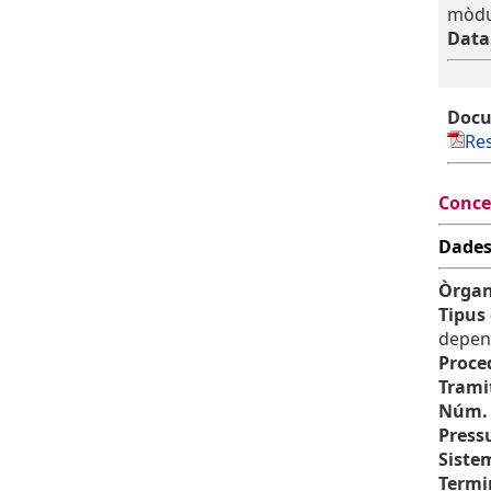
mòdul
Data
Docu
Res
Conce
Dades
Òrgan
Tipus
depen
Proce
Trami
Núm. 
Press
Siste
Termi