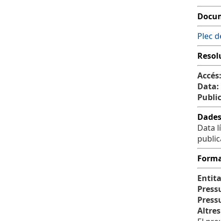
Docum
Plec d
Resol
Accés
Data:
Public
Dades
Data l
public
Forma
Entita
Pressu
Pressu
Altres