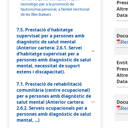
Pres
tecnològic per a la promoció de
Altre
l’autonomia personal, a l’àmbit territorial
de les Illes Balears
Data
7.5. Prestació d'habitatge
Docu
supervisat per a persones amb
Res
diagnòstic de salut mental
(Anterior cartera: 2.6.1. Servei
d’habitatge supervisat per a
persones amb diagnòstic de salut
Enti
mental, necessitat de suport
Pres
extens i discapacitat).
Altre
Data
7.1. Prestació de rehabilitació
comunitària (centre ocupacional)
per a persones amb diagnòstic de
Docu
salut mental (Anterior cartera:
2.6.2. Serveis ocupacionals per a
Res
persones amb diagnòstic de salut
mental, ...)