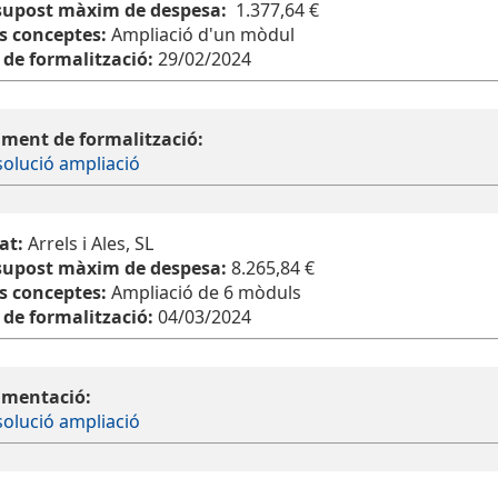
supost màxim de despesa:
1.377,64 €
s conceptes:
Ampliació d'un mòdul
 de formalització:
29/02/2024
ment de formalització:
olució ampliació
tat:
Arrels i Ales, SL
supost màxim de despesa:
8.265,84 €
s conceptes:
Ampliació de 6 mòduls
 de formalització:
04/03/2024
mentació:
olució ampliació