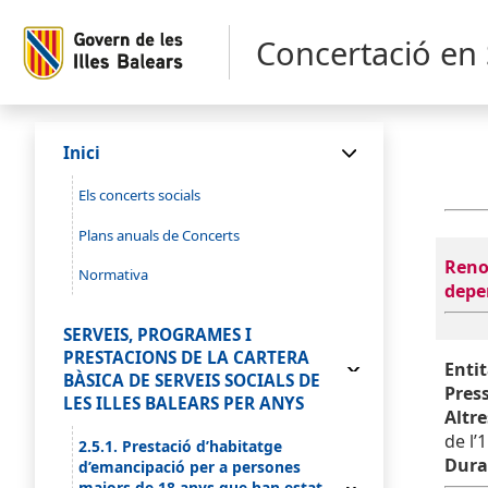
Concertació en 
Inici
Els concerts socials
Plans anuals de Concerts
Renov
Normativa
depe
SERVEIS, PROGRAMES I
PRESTACIONS DE LA CARTERA
Entit
BÀSICA DE SERVEIS SOCIALS DE
Pres
LES ILLES BALEARS PER ANYS
Altre
de l’
2.5.1. Prestació d’habitatge
Dura
d’emancipació per a persones
majors de 18 anys que han estat