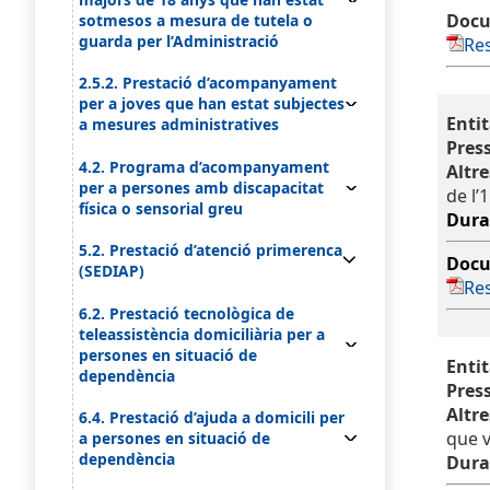
Docu
sotmesos a mesura de tutela o
guarda per l’Administració
Res
2.5.2. Prestació d’acompanyament
per a joves que han estat subjectes
Entit
a mesures administratives
Pres
4.2. Programa d’acompanyament
Altre
per a persones amb discapacitat
de l’
física o sensorial greu
Dura
5.2. Prestació d’atenció primerenca
Docu
(SEDIAP)
Res
6.2. Prestació tecnològica de
teleassistència domiciliària per a
persones en situació de
Entit
dependència
Pres
Altre
6.4. Prestació d’ajuda a domicili per
que v
a persones en situació de
dependència
Dura