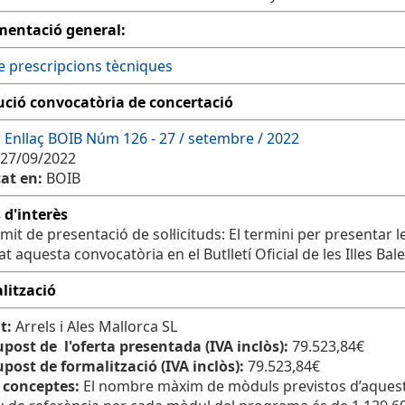
entació general:
e prescripcions tècniques
ució convocatòria de concertació
:
Enllaç BOIB Núm 126 - 27 / setembre / 2022
27/09/2022
at en:
BOIB
 d'interès
ímit de presentació de sol·licituds: El termini per presentar
at aquesta convocatòria en el Butlletí Oficial de les Illes Bale
lització
t:
Arrels i Ales Mallorca SL
post de l'oferta presentada (IVA inclòs):
79.523,84€
post de formalització (IVA inclòs):
79.523,84€
 conceptes:
El nombre màxim de mòduls previstos d’aquest 