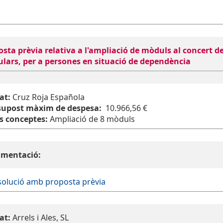
osta prèvia relativa a l'ampliació de mòduls al concert 
lars, per a persones en situació de dependència
at:
Cruz Roja Española
supost màxim de despesa:
10.966,56 €
es conceptes:
Ampliació de 8 mòduls
mentació:
solució amb proposta prèvia
at:
Arrels i Ales, SL