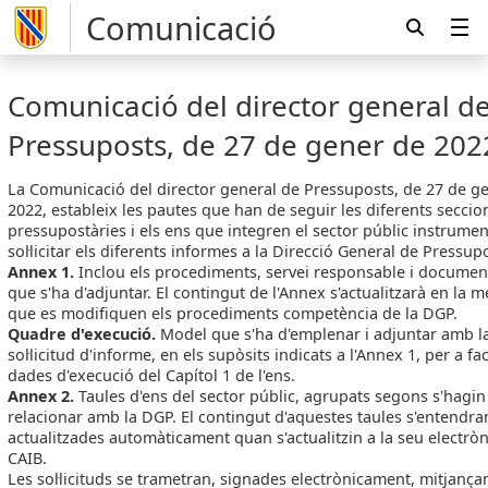
Comunicació
Comunicació del director general d
Pressuposts, de 27 de gener de 202
La Comunicació del director general de Pressuposts, de 27 de g
2022, estableix les pautes que han de seguir les diferents seccio
pressupostàries i els ens que integren el sector públic instrumen
sol·licitar els diferents informes a la Direcció General de Pressup
Annex 1.
Inclou els procediments, servei responsable i documen
que s'ha d'adjuntar. El contingut de l'Annex s'actualitzarà en la 
que es modifiquen els procediments competència de la DGP.
Quadre d'execució.
Model que s'ha d'emplenar i adjuntar amb l
sol·licitud d'informe, en els supòsits indicats a l'Annex 1, per a faci
dades d'execució del Capítol 1 de l'ens.
Annex 2.
Taules d'ens del sector públic, agrupats segons s'hagin
relacionar amb la DGP. El contingut d'aquestes taules s'entendra
actualitzades automàticament quan s'actualitzin a la seu electròn
CAIB.
Les sol·licituds se trametran, signades electrònicament, mitjança