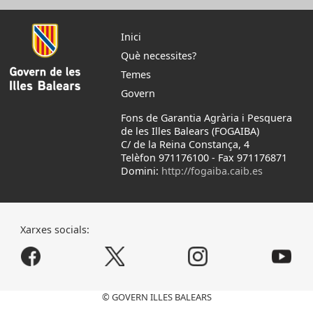
Inici
Què necessites?
Temes
Govern
Fons de Garantia Agrària i Pesquera
de les Illes Balears (FOGAIBA)
C/ de la Reina Constança, 4
Telèfon 971176100
-
Fax 971176871
Domini:
http://fogaiba.caib.es
Xarxes socials:
© GOVERN ILLES BALEARS