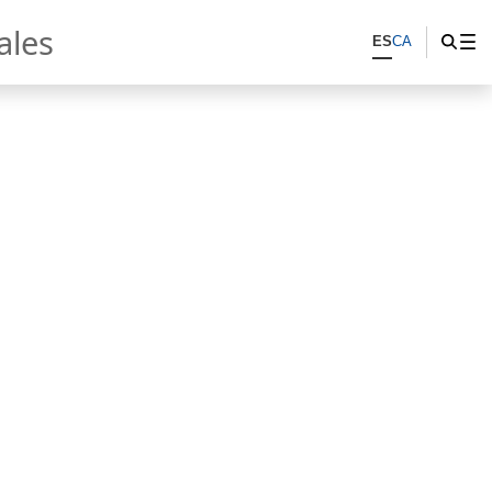
ales
ES
CA