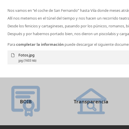
Nos vamos en “el coche de San Fernando” hasta Vila donde meses atrás
Allí nos metemos en el túnel del tiempo y nos hacen un recorrido teatra
Desde los fenicios y cartagineses, pasando por los púnicos, romanos, biz
Después y por habernos portado bien, nos dieron un piscolabis y cargamos
Para
completar la información
puede descargar el siguiente docum
Fotos.jpg
jpg
(1603 kb)
BOIB
Transparencia