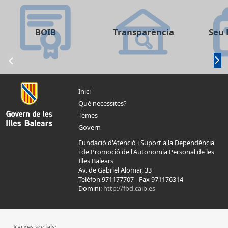
BOIB
Transparència
Seu 
Inici
Què necessites?
Temes
Govern
Fundació d'Atenció i Suport a la Dependència
i de Promoció de l'Autonomia Personal de les
Illes Balears
Av. de Gabriel Alomar, 33
Telèfon 971177707
-
Fax 971176314
Domini:
http://fbd.caib.es
Xarxes socials: