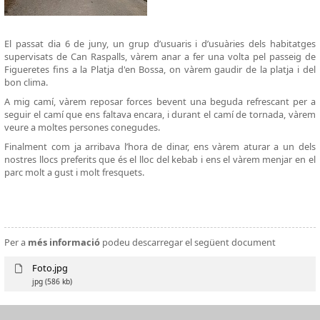
El passat dia 6 de juny, un grup d’usuaris i d’usuàries dels habitatges
supervisats de Can Raspalls, vàrem anar a fer una volta pel passeig de
Figueretes fins a la Platja d'en Bossa, on vàrem gaudir de la platja i del
bon clima.
A mig camí, vàrem reposar forces bevent una beguda refrescant per a
seguir el camí que ens faltava encara, i durant el camí de tornada, vàrem
veure a moltes persones conegudes.
Finalment com ja arribava l’hora de dinar, ens vàrem aturar a un dels
nostres llocs preferits que és el lloc del kebab i ens el vàrem menjar en el
parc molt a gust i molt fresquets.
Per a
més informació
podeu descarregar el següent document
Foto.jpg
jpg
(586 kb)