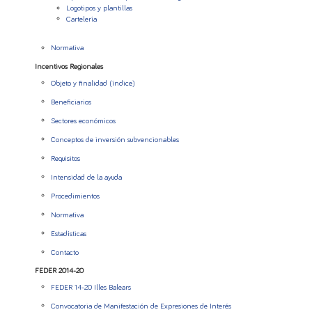
Logotipos y plantillas
Cartelería
Normativa
Incentivos Regionales
Objeto y finalidad (índice)
Beneficiarios
Sectores económicos
Conceptos de inversión subvencionables
Requisitos
Intensidad de la ayuda
Procedimientos
Normativa
Estadísticas
Contacto
FEDER 2014-20
FEDER 14-20 Illes Balears
Convocatoria de Manifestación de Expresiones de Interés