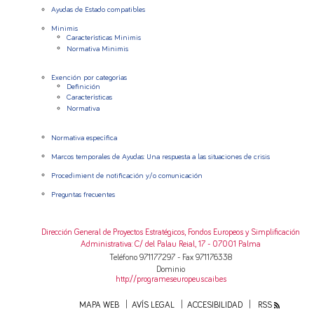
Ayudas de Estado compatibles
Minimis
Características Minimis
Normativa Minimis
Exención por categorías
Definición
Características
Normativa
Normativa específica
Marcos temporales de Ayudas: Una respuesta a las situaciones de crisis
Procedimient de notificación y/o comunicación
Preguntas frecuentes
Dirección General de Proyectos Estratégicos, Fondos Europeos y Simplificación
Administrativa
: C/ del Palau Reial, 17 - 07001 Palma
Teléfono 971177297 - Fax 971176338
Dominio
http://programeseuropeus.caib.es
MAPA WEB
AVÍS LEGAL
ACCESIBILIDAD
RSS