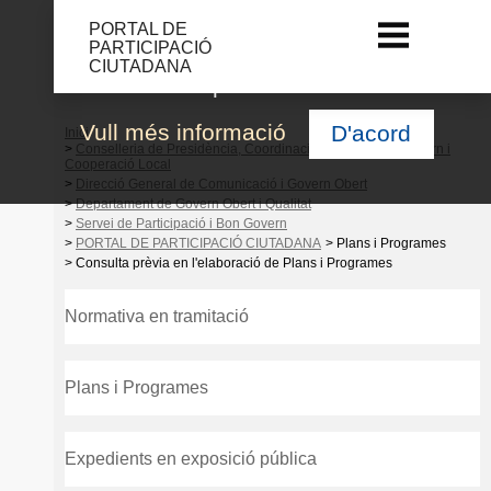
PORTAL DE
PARTICIPACIÓ
Atenció. Utilitzem cookies per a
CIUTADANA
millorar l'experiència d'usuari
Vull més informació
D'acord
Inici
>
Conselleria de Presidència, Coordinació de l'Acció de Govern i
Cooperació Local
>
Direcció General de Comunicació i Govern Obert
>
Departament de Govern Obert i Qualitat
>
Servei de Participació i Bon Govern
>
PORTAL DE PARTICIPACIÓ CIUTADANA
> Plans i Programes
> Consulta prèvia en l'elaboració de Plans i Programes
Normativa en tramitació
Plans i Programes
Expedients en exposició pública