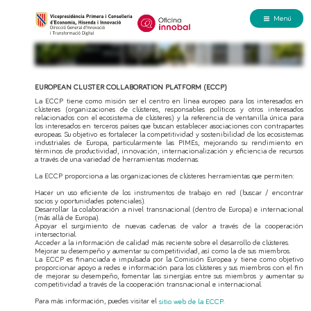
Menú
EUROPEAN CLUSTER COLLABORATION PLATFORM (ECCP)
La ECCP tiene como misión ser el centro en línea europeo para los interesados en
clústeres (organizaciones de clústeres, responsables políticos y otros interesados
relacionados con el ecosistema de clústeres) y la referencia de ventanilla única para
los interesados en terceros países que buscan establecer asociaciones con contrapartes
europeas. Su objetivo es fortalecer la competitividad y sostenibilidad de los ecosistemas
industriales de Europa, particularmente las PIMEs, mejorando su rendimiento en
términos de productividad, innovación, internacionalización y eficiencia de recursos
a través de una variedad de herramientas modernas.
La ECCP proporciona a las organizaciones de clústeres herramientas que permiten:
Hacer un uso eficiente de los instrumentos de trabajo en red (buscar / encontrar
socios y oportunidades potenciales).
Desarrollar la colaboración a nivel transnacional (dentro de Europa) e internacional
(más allá de Europa).
Apoyar el surgimiento de nuevas cadenas de valor a través de la cooperación
intersectorial.
Acceder a la información de calidad más reciente sobre el desarrollo de clústeres.
Mejorar su desempeño y aumentar su competitividad, así como la de sus miembros.
La ECCP es financiada e impulsada por la Comisión Europea y tiene como objetivo
proporcionar apoyo a redes e información para los clústeres y sus miembros con el fin
de mejorar su desempeño, fomentar las sinergías entre sus miembros y aumentar su
competitividad a través de la cooperación transnacional e internacional.
Para más información, puedes visitar el
.
sitio web de la ECCP