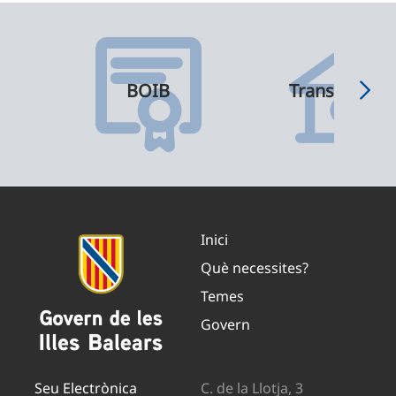
BOIB
Transparènci
Inici
Què necessites?
Temes
Govern
Seu Electrònica
C. de la Llotja, 3