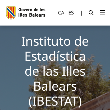
Instituto de Estadística de las Illes Balears (IBESTAT)
Saltar al contenido principal
CA
ES
|
Instituto de
Estadística
de las Illes
Balears
(IBESTAT)