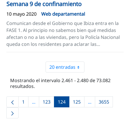
Semana 9 de confinamiento
10 mayo 2020
Web departamental
Comunican desde el Gobierno que Ibiza entra en la
FASE 1. Al principio no sabemos bien qué medidas
afectan o no a las viviendas, pero la Policía Nacional
queda con los residentes para aclarar las...
20 entradas
Mostrando el intervalo 2.461 - 2.480 de 73.082
resultados.
1
...
123
124
125
...
3655
Página
Páginas intermedias Use TAB para desplaza
Página
Página
Página
Páginas intermedi
Página