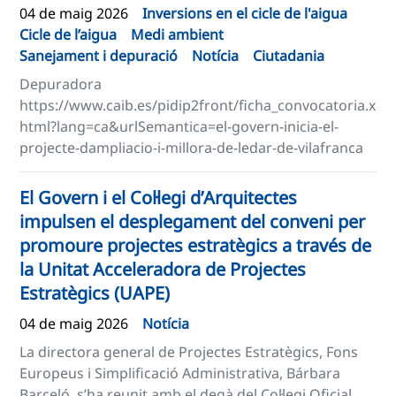
04 de maig 2026
Inversions en el cicle de l'aigua
Cicle de l’aigua
Medi ambient
Sanejament i depuració
Notícia
Ciutadania
Depuradora
https://www.caib.es/pidip2front/ficha_convocatoria.x
html?lang=ca&urlSemantica=el-govern-inicia-el-
projecte-dampliacio-i-millora-de-ledar-de-vilafranca
El Govern i el Col·legi d’Arquitectes
impulsen el desplegament del conveni per
promoure projectes estratègics a través de
la Unitat Acceleradora de Projectes
Estratègics (UAPE)
04 de maig 2026
Notícia
La directora general de Projectes Estratègics, Fons
Europeus i Simplificació Administrativa, Bárbara
Barceló, s’ha reunit amb el degà del Col·legi Oficial