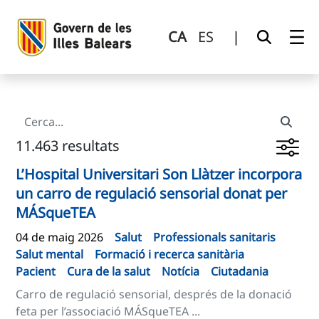
Cerca
Salta al contingut principal
CA
ES
|
11.463 resultats
L’Hospital Universitari Son Llàtzer incorpora
un carro de regulació sensorial donat per
MÁSqueTEA
04 de maig 2026
Salut
Professionals sanitaris
Salut mental
Formació i recerca sanitària
Pacient
Cura de la salut
Notícia
Ciutadania
Carro de regulació sensorial, després de la donació
feta per l’associació MÁSqueTEA ...