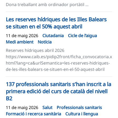
Dona treballant amb ordinador portàtil ...
Les reserves hídriques de les Illes Balears
se situen en el 50% aquest abril
11 de maig 2026
Ciutadania
Cicle de l’aigua
Medi ambient
Notícia
Reserves hídriques abril 2026
https://www.caib.es/pidip2front/ficha_convocatoria.x
html?lang=ca&urlSemantica=les-reserves-hidriques-
de-les-illes-balears-se-situen-en-el-50-aquest-abril
137 professionals sanitaris s’han inscrit a la
primera edició del curs de català del nivell
B2
11 de maig 2026
Salut
Professionals sanitaris
Formació i recerca sanitària
Cultura i llengua