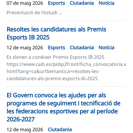
07 de maig 2026
Esports
Ciutadania
Notícia
Presentació de l'estudi ...
Resoltes les candidatures als Premis
Esports IB 2025
12 de maig 2026
Esports
Ciutadania
Notícia
Es donen a conèixer Premis Esports IB 2025
https://www.caib.es/pidip2front/ficha_convocatoria.x
html?lang=ca&urlSemantica=resoltes-les-
candidatures-als-premis-esports-ib-2025
El Govern convoca les ajudes per als
programes de seguiment i tecnificació de
les federacions esportives per al període
2026-2027
12 de maig 2026
Ciutadania