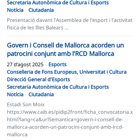
Secretaria Autonòmica de Cultura i Esports
Notícia
Ciutadania
Presentació davant l'Assemblea de l'esport i l'activitat
física de les Illes Balears ...
Govern i Consell de Mallorca acorden un
patrocini conjunt amb l’RCD Mallorca
27 d’agost 2025
Esports
Conselleria de Fons Europeus, Universitat i Cultura
Direcció General d'Esports
Secretaria Autonòmica de Cultura i Esports
Notícia
Ciutadania
Estadi Son Moix
https://www.caib.es/pidip2front/ficha_convocatoria.x
html?lang=ca&urlSemantica=govern-i-consell-de-
mallorca-acorden-un-patrocini-conjunt-amb-lrcd-
mallorca