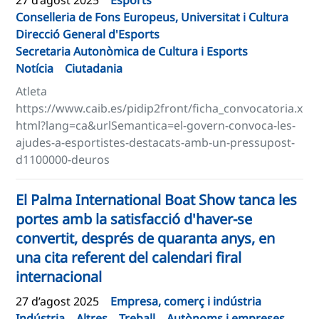
27 d’agost 2025
Esports
Conselleria de Fons Europeus, Universitat i Cultura
Direcció General d'Esports
Secretaria Autonòmica de Cultura i Esports
Notícia
Ciutadania
Atleta
https://www.caib.es/pidip2front/ficha_convocatoria.x
html?lang=ca&urlSemantica=el-govern-convoca-les-
ajudes-a-esportistes-destacats-amb-un-pressupost-
d1100000-deuros
El Palma International Boat Show tanca les
portes amb la satisfacció d'haver-se
convertit, després de quaranta anys, en
una cita referent del calendari firal
internacional
27 d’agost 2025
Empresa, comerç i indústria
Indústria
Altres
Treball
Autònoms i empreses