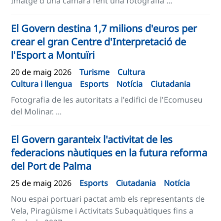
Imatge d'una càmara fent una fotografia ...
El Govern destina 1,7 milions d'euros per
crear el gran Centre d'Interpretació de
l'Esport a Montuïri
20 de maig 2026
Turisme
Cultura
Cultura i llengua
Esports
Notícia
Ciutadania
Fotografia de les autoritats a l'edifici de l'Ecomuseu
del Molinar. ...
El Govern garanteix l'activitat de les
federacions nàutiques en la futura reforma
del Port de Palma
25 de maig 2026
Esports
Ciutadania
Notícia
Nou espai portuari pactat amb els representants de
Vela, Piragüisme i Activitats Subaquàtiques fins a