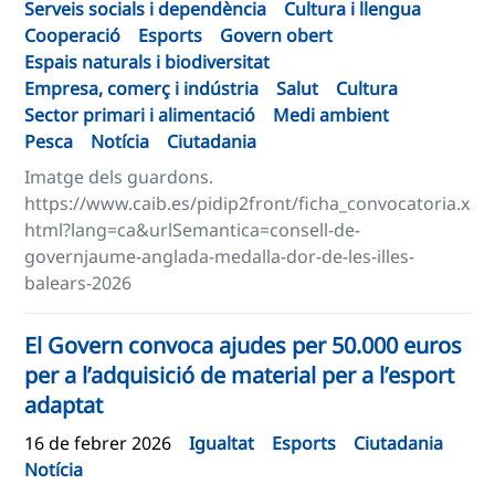
Serveis socials i dependència
Cultura i llengua
Cooperació
Esports
Govern obert
Espais naturals i biodiversitat
Empresa, comerç i indústria
Salut
Cultura
Sector primari i alimentació
Medi ambient
Pesca
Notícia
Ciutadania
Imatge dels guardons.
https://www.caib.es/pidip2front/ficha_convocatoria.x
html?lang=ca&urlSemantica=consell-de-
governjaume-anglada-medalla-dor-de-les-illes-
balears-2026
El Govern convoca ajudes per 50.000 euros
per a l’adquisició de material per a l’esport
adaptat
16 de febrer 2026
Igualtat
Esports
Ciutadania
Notícia