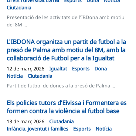
Drets i diversitat LGTBI
Esports
Dona
Notícia
Ciutadania
Presentació de les activitats de l'IBDona amb motiu
del 8M ...
L'IBDONA organitza un partit de futbol a la
presó de Palma amb motiu del 8M, amb la
col·laboració de Futbol per a la Igualtat
12 de març 2026
Igualtat
Esports
Dona
Notícia
Ciutadania
Partit de futbol de dones a la presó de Palma ...
Els policies tutors d’Eivissa i Formentera es
formen contra la violència al futbol base
13 de març 2026
Ciutadania
Infància, joventut i famílies
Esports
Notícia