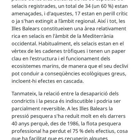
selacis registrades, un total de 34 (un 60 %) estan
amenaçades, i d'aquestes, 17 estan en perill crític
o ja s'han extingit a l’àmbit regional. Així i tot, les
Illes Balears constitueixen una àrea relativament
rica en selacis en l'àmbit de la Mediterrània
occidental. Habitualment, els selacis estan en el
vèrtex de les cadenes tròfiques i tenen un paper
clau en l'estructura i el funcionament dels
ecosistemes marins, de manera que el seu declivi
pot conduir a conseqüències ecològiques greus,
incloent-hi efectes en cascada.
Tanmateix, la relació entre la desaparició dels
condrictis i la pesca és indiscutible i podria ser
parcialment reversible. A les Illes Balears la
pressió pesquera s'ha reduït molt en els darrers
40 anys perquè, des de 1986, la flota pesquera
professional ha perdut el 75 % dels efectius, cosa
que ha facilitat que es recuperin algunes