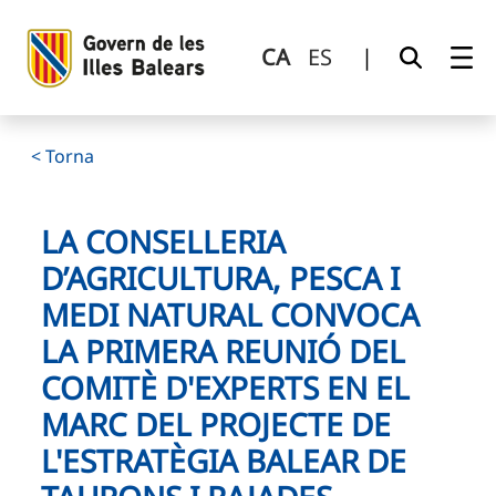
La Conselleria d’Agricultura, Pesca i Medi Natural convoca 
Salta al contingut principal
CA
ES
|
< Torna
LA CONSELLERIA
D’AGRICULTURA, PESCA I
MEDI NATURAL CONVOCA
LA PRIMERA REUNIÓ DEL
COMITÈ D'EXPERTS EN EL
MARC DEL PROJECTE DE
L'ESTRATÈGIA BALEAR DE