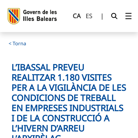
L’IBASSAL preveu realitzar 1.180 visites per a la vigilància d
Salta al contingut principal
CA
ES
|
< Torna
L’IBASSAL PREVEU
REALITZAR 1.180 VISITES
PER A LA VIGILÀNCIA DE LES
CONDICIONS DE TREBALL
EN EMPRESES INDUSTRIALS
I DE LA CONSTRUCCIÓ A
L’HIVERN D’ARREU