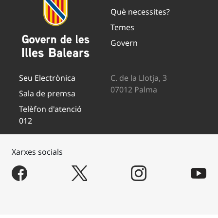
Què necessites?
Temes
Govern
Seu Electrònica
C. de la Llotja, 3
07012 Palma
Sala de premsa
Telèfon d'atenció
012
Xarxes socials