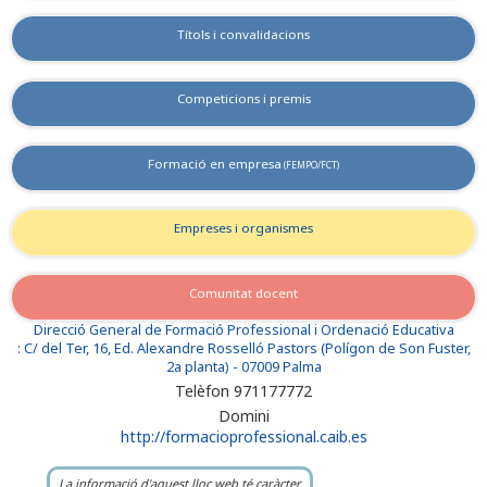
Títols i convalidacions
Competicions i premis
Formació en empresa
(FEMPO/FCT)
Empreses i organismes
Comunitat docent
Direcció General de Formació Professional i Ordenació Educativa
: C/ del Ter, 16, Ed. Alexandre Rosselló Pastors (Polígon de Son Fuster,
2a planta) - 07009 Palma
Telèfon 971177772
Domini
http://formacioprofessional.caib.es
La informació d'aquest lloc web té caràcter