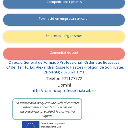
Competicions i premis
Formació en empresa
(FEMPO/FCT)
Empreses i organismes
Comunitat docent
Direcció General de Formació Professional i Ordenació Educativa
: C/ del Ter, 16, Ed. Alexandre Rosselló Pastors (Polígon de Son Fuster,
2a planta) - 07009 Palma
Telèfon 971177772
Domini
http://formacioprofessional.caib.es
La informació d'aquest lloc web té caràcter
informatiu i orientatiu. En cas de
discrepància, prevaldrà la normativa
vigent.