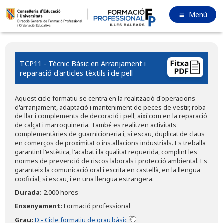
Menú
TCP11 - Tècnic Bàsic en Arranjament i
reparació d'articles tèxtils i de pell
Aquest cicle formatiu se centra en la realització d'operacions
d'arranjament, adaptació i manteniment de peces de vestir, roba
de llar i complements de decoració i pell, així com en la reparació
de calçat i marroquineria. També es realitzen activitats
complementàries de guarnicioneria i, si escau, duplicat de claus
en comerços de proximitat o instal·lacions industrials. Es treballa
garantint l'estètica, l'acabat i la qualitat requerida, complint les
normes de prevenció de riscos laborals i protecció ambiental. Es
garanteix la comunicació oral i escrita en castellà, en la llengua
cooficial, si escau, i en una llengua estrangera.
Durada:
2.000 hores
Ensenyament:
Formació professional
Grau:
D - Cicle formatiu de grau bàsic