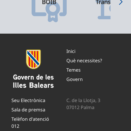
BOIB
Transparènci
Inici
Què necessites?
Temes
Govern
Seu Electrònica
C. de la Llotja, 3
07012 Palma
Sala de premsa
Telèfon d'atenció
012