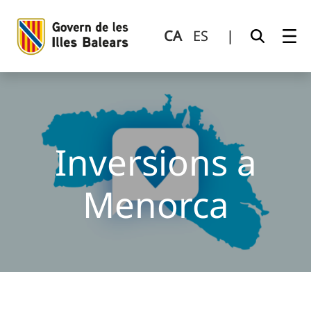
Inversions a Menorca
Salta al contingut principal
CA
ES
|
Inversions a
Menorca