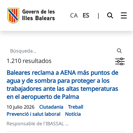
Búsqueda
Saltar al contenido principal
CA
ES
|
1.210 resultados
Baleares reclama a AENA más puntos de
agua y de sombra para proteger a los
trabajadores ante las altas temperaturas
en el aeropuerto de Palma
10 julio 2026
Ciutadania
Treball
Prevenció i salut laboral
Notícia
Responsable de l'IBASSAL ...