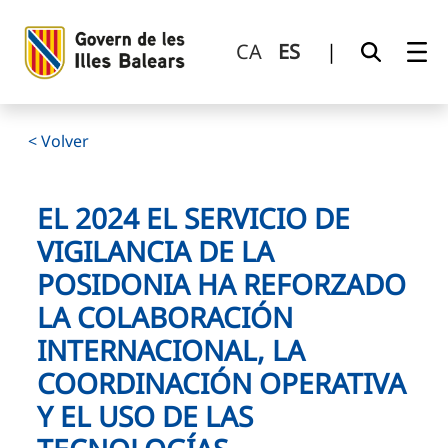
El 2024 el Servicio de Vigilancia de la Posidonia ha reforzad
Saltar al contenido principal
CA
ES
|
< Volver
EL 2024 EL SERVICIO DE
VIGILANCIA DE LA
POSIDONIA HA REFORZADO
LA COLABORACIÓN
INTERNACIONAL, LA
COORDINACIÓN OPERATIVA
Y EL USO DE LAS