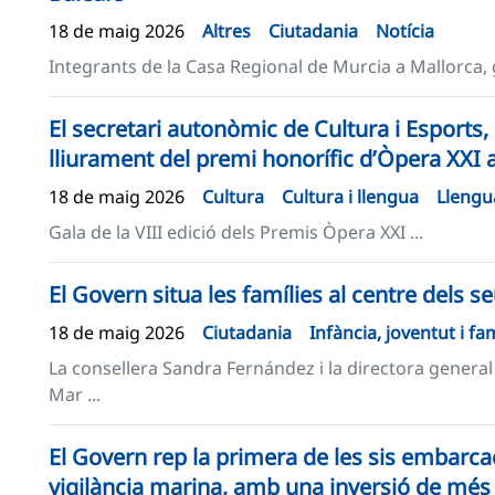
18 de maig 2026
Altres
Ciutadania
Notícia
Integrants de la Casa Regional de Murcia a Mallorca,
El secretari autonòmic de Cultura i Esports, P
lliurament del premi honorífic d’Òpera XXI
18 de maig 2026
Cultura
Cultura i llengua
Llengu
Gala de la VIII edició dels Premis Òpera XXI ...
El Govern situa les famílies al centre dels s
18 de maig 2026
Ciutadania
Infància, joventut i fam
La consellera Sandra Fernández i la directora general d
Mar ...
El Govern rep la primera de les sis embarcac
vigilància marina, amb una inversió de més 