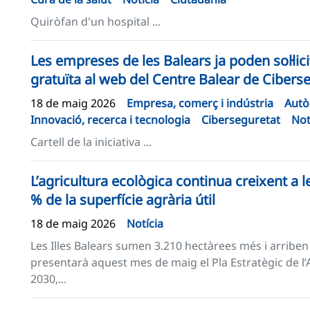
Quiròfan d'un hospital ...
Les empreses de les Balears ja poden sol·lic
gratuïta al web del Centre Balear de Cibers
18 de maig 2026
Empresa, comerç i indústria
Autò
Innovació, recerca i tecnologia
Ciberseguretat
Not
Cartell de la iniciativa ...
L’agricultura ecològica continua creixent a le
% de la superfície agrària útil
18 de maig 2026
Notícia
Les Illes Balears sumen 3.210 hectàrees més i arriben
presentarà aquest mes de maig el Pla Estratègic de l’A
2030,...