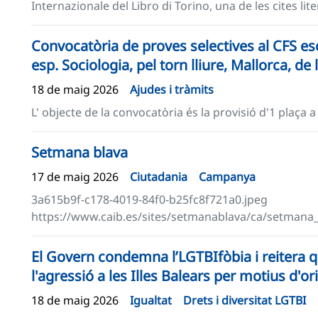
Internazionale del Libro di Torino, una de les cites liter
Convocatòria de proves selectives al CFS esc
esp. Sociologia, pel torn lliure, Mallorca, de
18 de maig 2026
Ajudes i tràmits
L' objecte de la convocatòria és la provisió d'1 plaça a 
Setmana blava
17 de maig 2026
Ciutadania
Campanya
3a615b9f-c178-4019-84f0-b25fc8f721a0.jpeg
https://www.caib.es/sites/setmanablava/ca/setman
El Govern condemna l’LGTBIfòbia i reitera qu
l'agressió a les Illes Balears per motius d'o
18 de maig 2026
Igualtat
Drets i diversitat LGTBI