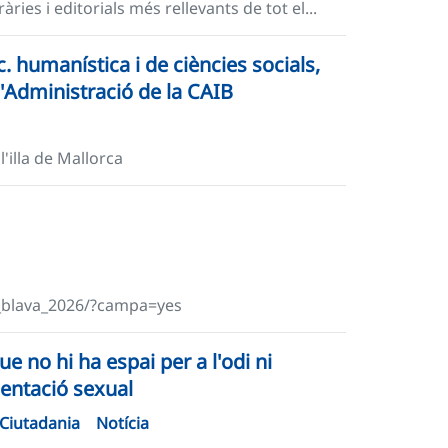
àries i editorials més rellevants de tot el...
. humanística i de ciències socials,
 l'Administració de la CAIB
l'illa de Mallorca
a_blava_2026/?campa=yes
e no hi ha espai per a l'odi ni
rientació sexual
Ciutadania
Notícia