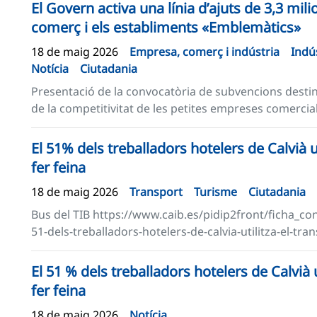
El Govern activa una línia d’ajuts de 3,3 mil
comerç i els establiments «Emblemàtics»
18 de maig 2026
Empresa, comerç i indústria
Indú
Notícia
Ciutadania
Presentació de la convocatòria de subvencions destin
de la competitivitat de les petites empreses comercials 
El 51% dels treballadors hotelers de Calvià ut
fer feina
18 de maig 2026
Transport
Turisme
Ciutadania
Bus del TIB https://www.caib.es/pidip2front/ficha_c
51-dels-treballadors-hotelers-de-calvia-utilitza-el-tra
El 51 % dels treballadors hotelers de Calvià u
fer feina
18 de maig 2026
Notícia