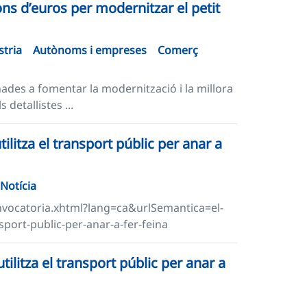
ions d’euros per modernitzar el petit
stria
Autònoms i empreses
Comerç
ades a fomentar la modernització i la millora
detallistes ...
ilitza el transport públic per anar a
Notícia
onvocatoria.xhtml?lang=ca&urlSemantica=el-
nsport-public-per-anar-a-fer-feina
tilitza el transport públic per anar a