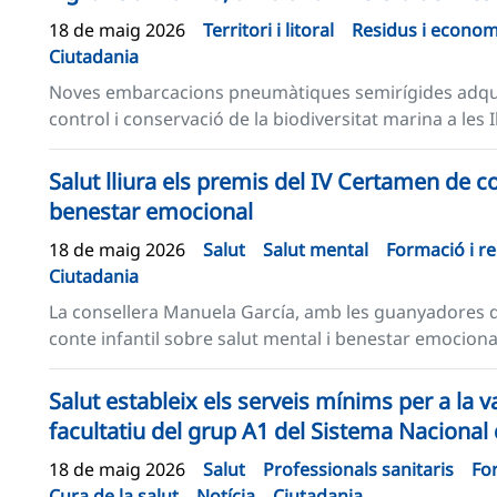
18 de maig 2026
Territori i litoral
Residus i economi
Ciutadania
Noves embarcacions pneumàtiques semirígides adquiri
control i conservació de la biodiversitat marina a les Il
Salut lliura els premis del IV Certamen de co
benestar emocional
18 de maig 2026
Salut
Salut mental
Formació i re
Ciutadania
La consellera Manuela García, amb les guanyadores de
conte infantil sobre salut mental i benestar emocional.
Salut estableix els serveis mínims per a la v
facultatiu del grup A1 del Sistema Nacional 
18 de maig 2026
Salut
Professionals sanitaris
For
Cura de la salut
Notícia
Ciutadania