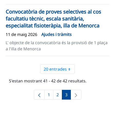
Convocatòria de proves selectives al cos
facultatiu tècnic, escala sanitària,
especialitat fisioteràpia, illa de Menorca
11 de maig 2026
Ajudes i tràmits
L' objecte de la convocatòria és la provisió de 1 plaça
a l'illa de Menorca
20 entrades
S'estan mostrant 41 - 42 de 42 resultats.
1
2
3
Pàgina
Pàgina
Pàgina