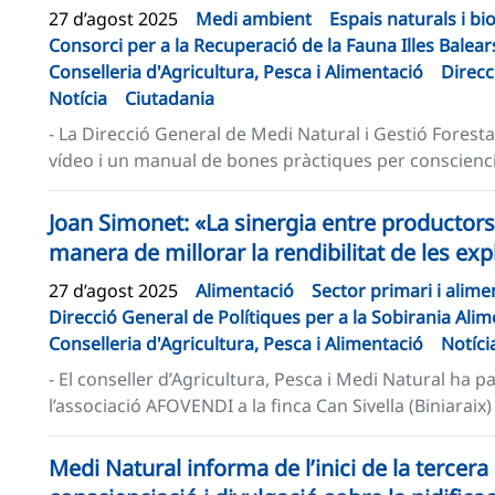
27 d’agost 2025
Medi ambient
Espais naturals i bi
Consorci per a la Recuperació de la Fauna Illes Balear
Conselleria d'Agricultura, Pesca i Alimentació
Direcc
Notícia
Ciutadania
- La Direcció General de Medi Natural i Gestió Foresta
vídeo i un manual de bones pràctiques per conscienciar
Joan Simonet: «La sinergia entre productors
manera de millorar la rendibilitat de les ex
27 d’agost 2025
Alimentació
Sector primari i alime
Direcció General de Polítiques per a la Sobirania Alim
Conselleria d'Agricultura, Pesca i Alimentació
Notíci
- El conseller d’Agricultura, Pesca i Medi Natural ha p
l’associació AFOVENDI a la finca Can Sivella (Biniaraix) 
Medi Natural informa de l’inici de la tercer