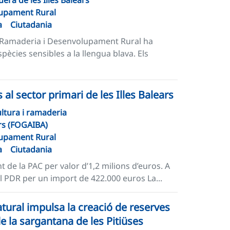
era de les Illes Balears
lupament Rural
a
Ciutadania
a, Ramaderia i Desenvolupament Rural ha
pècies sensibles a la llengua blava. Els
 al sector primari de les Illes Balears
ltura i ramaderia
ars (FOGAIBA)
lupament Rural
a
Ciutadania
 de la PAC per valor d’1,2 milions d’euros. A
 PDR per un import de 422.000 euros La...
atural impulsa la creació de reserves
de la sargantana de les Pitiüses