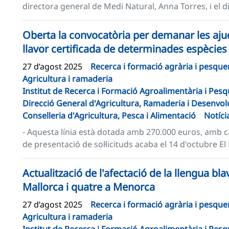
directora general de Medi Natural, Anna Torres, i el d
Oberta la convocatòria per demanar les aj
llavor certificada de determinades espècies
27 d’agost 2025
Recerca i formació agrària i pesque
Agricultura i ramaderia
Institut de Recerca i Formació Agroalimentària i Pesqu
Direcció General d'Agricultura, Ramaderia i Desenvo
Conselleria d'Agricultura, Pesca i Alimentació
Notíci
- Aquesta línia està dotada amb 270.000 euros, amb cà
de presentació de sol·licituds acaba el 14 d'octubre El Bu
Actualització de l'afectació de la llengua blav
Mallorca i quatre a Menorca
27 d’agost 2025
Recerca i formació agrària i pesque
Agricultura i ramaderia