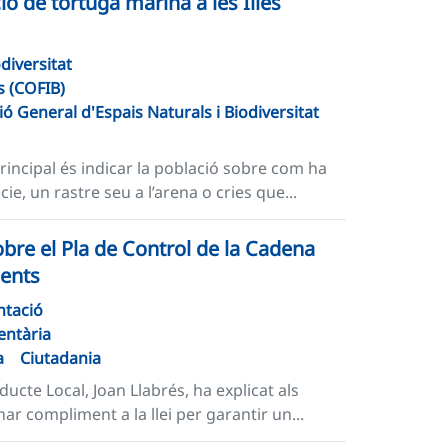
ió de tortuga marina a les Illes
odiversitat
s (COFIB)
ió General d'Espais Naturals i Biodiversitat
principal és indicar la població sobre com ha
e, un rastre seu a l’arena o cries que...
obre el Pla de Control de la Cadena
ments
ntació
entària
a
Ciutadania
ducte Local, Joan Llabrés, ha explicat als
nar compliment a la llei per garantir un...