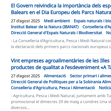
El Govern reivindica la importància dels espa
Balears en el Dia Europeu dels Parcs Natura
27 d’agost 2025
Medi ambient
Espais naturals i bi
Institut Balear de la Natura (IBANAT)
Conselleria d'A
Direcció General d'Espais Naturals i Biodiversitat
No
- La Conselleria d’Agricultura, Pesca i Medi Natural
la declaració dels primers parcs nacionals europeus La
Vint empreses agroalimentàries de les Illes
productes de qualitat a l’esdeveniment «A Ta
27 d’agost 2025
Alimentació
Sector primari i alime
Direcció General de Polítiques per a la Sobirania Alim
Conselleria d'Agricultura, Pesca i Alimentació
Notíci
- Agricultura, Pesca i Medi Natural, juntament amb Tu
promocional el dimecres 29 de maig a Londres Una v
diversos...