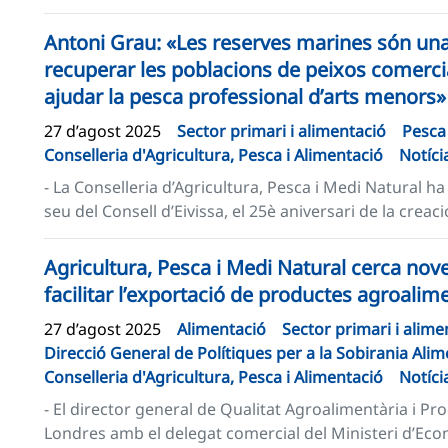
Antoni Grau: «Les reserves marines són una
recuperar les poblacions de peixos comercial
ajudar la pesca professional d’arts menors»
27 d’agost 2025
Sector primari i alimentació
Pesca
Conselleria d'Agricultura, Pesca i Alimentació
Notíci
- La Conselleria d’Agricultura, Pesca i Medi Natural 
seu del Consell d’Eivissa, el 25è aniversari de la creac
Agricultura, Pesca i Medi Natural cerca noves
facilitar l’exportació de productes agroalim
27 d’agost 2025
Alimentació
Sector primari i alime
Direcció General de Polítiques per a la Sobirania Alim
Conselleria d'Agricultura, Pesca i Alimentació
Notíci
- El director general de Qualitat Agroalimentària i Pro
Londres amb el delegat comercial del Ministeri d’Eco