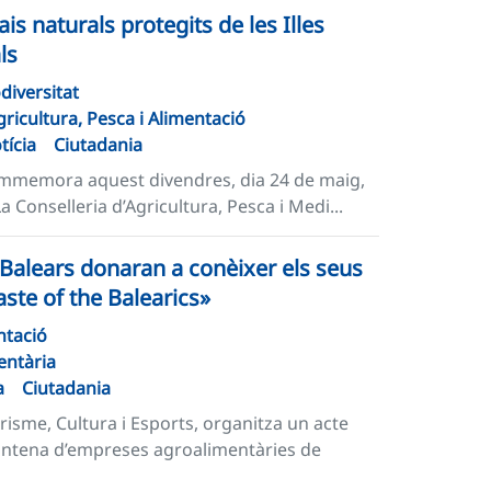
is naturals protegits de les Illes
ls
odiversitat
gricultura, Pesca i Alimentació
tícia
Ciutadania
 commemora aquest divendres, dia 24 de maig,
 Conselleria d’Agricultura, Pesca i Medi...
 Balears donaran a conèixer els seus
ste of the Balearics»
ntació
entària
a
Ciutadania
risme, Cultura i Esports, organitza un acte
intena d’empreses agroalimentàries de