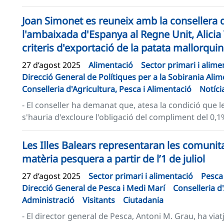
Joan Simonet es reuneix amb la consellera d
l'ambaixada d'Espanya al Regne Unit, Alicia Vil
criteris d'exportació de la patata mallorqui
27 d’agost 2025
Alimentació
Sector primari i alime
Direcció General de Polítiques per a la Sobirania Alim
Conselleria d'Agricultura, Pesca i Alimentació
Notíci
- El conseller ha demanat que, atesa la condició que le
s'hauria d'excloure l'obligació del compliment del 0,1%
Les Illes Balears representaran les comunit
matèria pesquera a partir de l’1 de juliol
27 d’agost 2025
Sector primari i alimentació
Pesca
Direcció General de Pesca i Medi Marí
Conselleria d
Administració
Visitants
Ciutadania
- El director general de Pesca, Antoni M. Grau, ha viatja