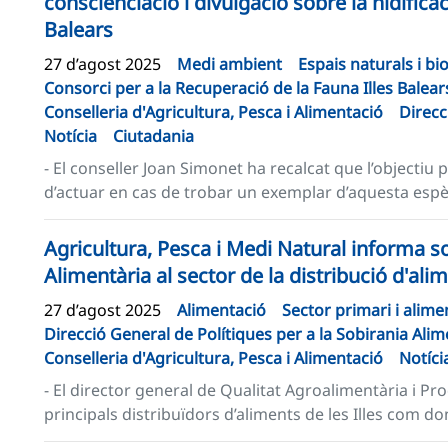
conscienciació i divulgació sobre la nidificac
Balears
27 d’agost 2025
Medi ambient
Espais naturals i bi
Consorci per a la Recuperació de la Fauna Illes Balear
Conselleria d'Agricultura, Pesca i Alimentació
Direcc
Notícia
Ciutadania
- El conseller Joan Simonet ha recalcat que l’objectiu 
d’actuar en cas de trobar un exemplar d’aquesta espèci
Agricultura, Pesca i Medi Natural informa s
Alimentària al sector de la distribució d'ali
27 d’agost 2025
Alimentació
Sector primari i alime
Direcció General de Polítiques per a la Sobirania Alim
Conselleria d'Agricultura, Pesca i Alimentació
Notíci
- El director general de Qualitat Agroalimentària i Pro
principals distribuïdors d’aliments de les Illes com do