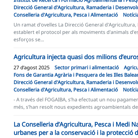
Institut de Recerca i Formació Agroalimentària i Pesqu
Direcció General d'Agricultura, Ramaderia i Desenvo
Conselleria d'Agricultura, Pesca i Alimentació
Notíci
Un ramat d'ovelles La Direcció General d'Agricultur
establert el protocol per als moviments d'animals d'es
esforços se...
Agricultura injecta quasi dos milions d’euros
27 d’agost 2025
Sector primari i alimentació
Agricu
Fons de Garantia Agrària i Pesquera de les Illes Bale
Direcció General d'Agricultura, Ramaderia i Desenvo
Conselleria d'Agricultura, Pesca i Alimentació
Notíci
- A través del FOGAIBA, s’ha efectuat un nou pagament
més, s’han resolt nous expedients agroambientals del
La Conselleria d’Agricultura, Pesca i Medi N
urbanes per a la conservació i la protecció 