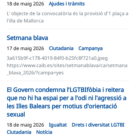
18 de maig 2026
Ajudes i tràmits
L' objecte de la convocatòria és la provisió d'1 plaça a
l'illa de Mallorca
Setmana blava
17 de maig 2026
Ciutadania
Campanya
3a615b9f-c178-4019-84f0-b25fc8f721a0.jpeg
https://www.caib.es/sites/setmanablava/ca/setmana
_blava_2026/?campa=yes
El Govern condemna l’LGTBIfòbia i reitera
que no hi ha espai per a l'odi ni l'agressió a
les Illes Balears per motius d'orientació
sexual
18 de maig 2026
Igualtat
Drets i diversitat LGTBI
Ciutadania
Notícia