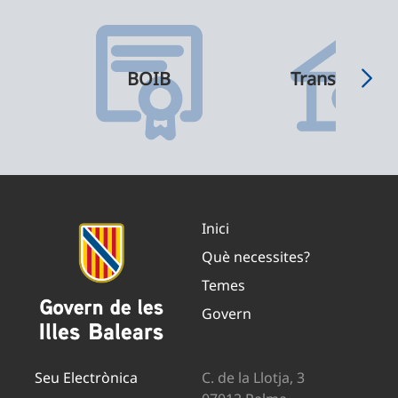
BOIB
Transparènci
Inici
Què necessites?
Temes
Govern
Seu Electrònica
C. de la Llotja, 3