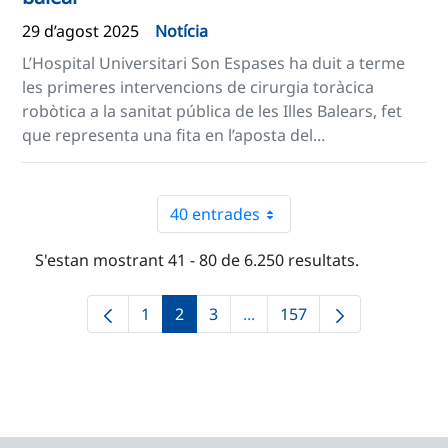
29 d’agost 2025
Notícia
L’Hospital Universitari Son Espases ha duit a terme
les primeres intervencions de cirurgia toràcica
robòtica a la sanitat pública de les Illes Balears, fet
que representa una fita en l’aposta del...
40 entrades
S'estan mostrant 41 - 80 de 6.250 resultats.
1
2
3
...
157
Pàgina
Pàgina
Pàgina
Pàgines intermèdies Utilit
Pàgina