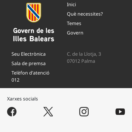
Inici
Què necessites?
Temes
Govern
Seu Electrònica
C. de la Llotja, 3
07012 Palma
Sala de premsa
Telèfon d'atenció
012
Xarxes socials