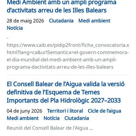
Medi Ambient amb un ampli programa
d’activitats arreu de les Illes Balears
28 de maig 2026
Ciutadania
Medi ambient
Notícia
-
https://www.caib.es/pidip2front/ficha_convocatoria.x
html?lang=ca&urlSemantica=el-govern-commemora-
el-dia-mundial-del-medi-ambient-amb-un-ampli-
programa-dactivitats-arreu-de-les-illes-balears
El Consell Balear de l’Aigua valida la versió
definitiva de l’Esquema de Temes
Importants del Pla Hidrològic 2027–2033
04 de juny 2026
Territori i litoral
Cicle de l’aigua
Medi ambient
Notícia
Ciutadania
Reunió del Consell Balear de l'Aigua ...