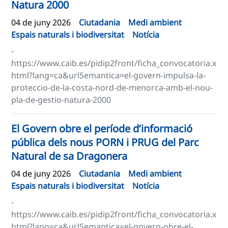
Natura 2000
04 de juny 2026
Ciutadania
Medi ambient
Espais naturals i biodiversitat
Notícia
-
https://www.caib.es/pidip2front/ficha_convocatoria.x
html?lang=ca&urlSemantica=el-govern-impulsa-la-
proteccio-de-la-costa-nord-de-menorca-amb-el-nou-
pla-de-gestio-natura-2000
El Govern obre el període d’informació
pública dels nous PORN i PRUG del Parc
Natural de sa Dragonera
04 de juny 2026
Ciutadania
Medi ambient
Espais naturals i biodiversitat
Notícia
-
https://www.caib.es/pidip2front/ficha_convocatoria.x
html?lang=ca&urlSemantica=el-govern-obre-el-