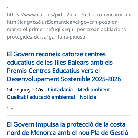
-
https://www.caib.es/pidip2front/ficha_convocatoria.x
html?lang=ca&urlSemantica=el-govern-posa-en-
marxa-el-primer-refugi-segur-per-crear-poblacions-
protegides-de-sargantana-pitiusa
El Govern reconeix catorze centres
educatius de les Illes Balears amb els
Premis Centres Educatius vers el
Desenvolupament Sostenible 2025-2026
04 de juny 2026
Ciutadania
Medi ambient
Qualitat i educació ambiental
Notícia
- ...
El Govern impulsa la protecció de la costa
nord de Menorca amb el nou Pla de Gestió