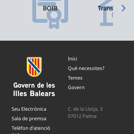
BOIB
Transparènci
Inici
Què necessites?
Temes
Govern
Seu Electrònica
C. de la Llotja, 3
07012 Palma
Sala de premsa
Telèfon d'atenció