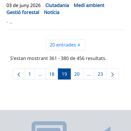
03 de juny 2026
Ciutadania
Medi ambient
Gestió forestal
Notícia
- ...
20 entrades
S'estan mostrant 361 - 380 de 456 resultats.
1
...
18
19
20
...
23
Pàgina
Pàgines intermèdies Utilitzeu TAB per nav
Pàgina
Pàgina
Pàgina
Pàgines intermèdies
Pàgina