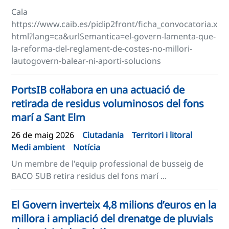
Cala
https://www.caib.es/pidip2front/ficha_convocatoria.x
html?lang=ca&urlSemantica=el-govern-lamenta-que-
la-reforma-del-reglament-de-costes-no-millori-
lautogovern-balear-ni-aporti-solucions
PortsIB col·labora en una actuació de
retirada de residus voluminosos del fons
marí a Sant Elm
26 de maig 2026
Ciutadania
Territori i litoral
Medi ambient
Notícia
Un membre de l'equip professional de busseig de
BACO SUB retira residus del fons marí ...
El Govern inverteix 4,8 milions d’euros en la
millora i ampliació del drenatge de pluvials