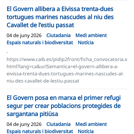
El Govern allibera a Eivissa trenta-dues
tortugues marines nascudes al niu des
Cavallet de l’estiu passat
04 de juny 2026
Ciutadania
Medi ambient
Espais naturals i biodiversitat
Notícia
-
https://www.caib.es/pidip2front/ficha_convocatoria.x
html?lang=ca&urlSemantica=el-govern-allibera-a-
eivissa-trenta-dues-tortugues-marines-nascudes-al-
niu-des-cavallet-de-lestiu-passat
El Govern posa en marxa el primer refugi
segur per crear poblacions protegides de
sargantana pitiüsa
04 de juny 2026
Ciutadania
Medi ambient
Espais naturals i biodiversitat
Notícia