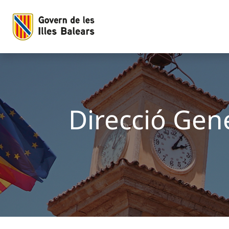
Direcció General de Conciliació i d&#39;Igualtat en l&#39;À
Salta al contingut principal
Direcció Gene