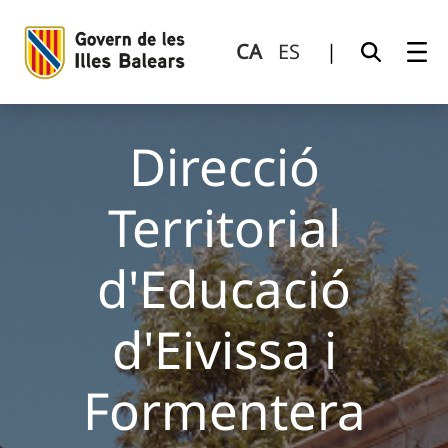
Direcció Territorial d&#39;Educació d&#39;Eivissa i Formen
Salta al contingut principal
CA
ES
|
Direcció
Territorial
d'Educació
d'Eivissa i
Formentera