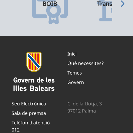
BOIB
Transparènci
Inici
Què necessites?
Temes
Govern
Seu Electrònica
C. de la Llotja, 3
07012 Palma
Sala de premsa
Telèfon d'atenció
012