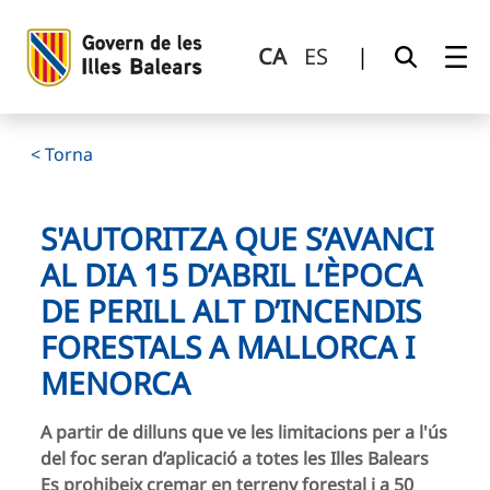
S&#39;autoritza que s’avanci al dia 15 d’abril l’època de peri
Salta al contingut principal
CA
ES
|
< Torna
S'AUTORITZA QUE S’AVANCI
AL DIA 15 D’ABRIL L’ÈPOCA
DE PERILL ALT D’INCENDIS
FORESTALS A MALLORCA I
MENORCA
A partir de dilluns que ve les limitacions per a l'ús
del foc seran d’aplicació a totes les Illes Balears
Es prohibeix cremar en terreny forestal i a 50