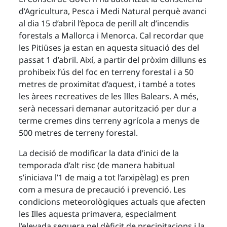
d’Agricultura, Pesca i Medi Natural perquè avanci
al dia 15 d’abril l’època de perill alt d’incendis
forestals a Mallorca i Menorca. Cal recordar que
les Pitiüses ja estan en aquesta situació des del
passat 1 d’abril. Així, a partir del pròxim dilluns es
prohibeix l’ús del foc en terreny forestal i a 50
metres de proximitat d’aquest, i també a totes
les àrees recreatives de les Illes Balears. A més,
serà necessari demanar autorització per dur a
terme cremes dins terreny agrícola a menys de
500 metres de terreny forestal.
La decisió de modificar la data d’inici de la
temporada d’alt risc (de manera habitual
s’iniciava l’1 de maig a tot l’arxipèlag) es pren
com a mesura de precaució i prevenció. Les
condicions meteorològiques actuals que afecten
les Illes aquesta primavera, especialment
l’elevada sequera pel dèficit de precipitacions i la