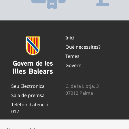
Inici
Què necessites?
Temes
Govern
Seu Electrònica
C. de la Llotja, 3
07012 Palma
Sala de premsa
Telèfon d'atenció
012