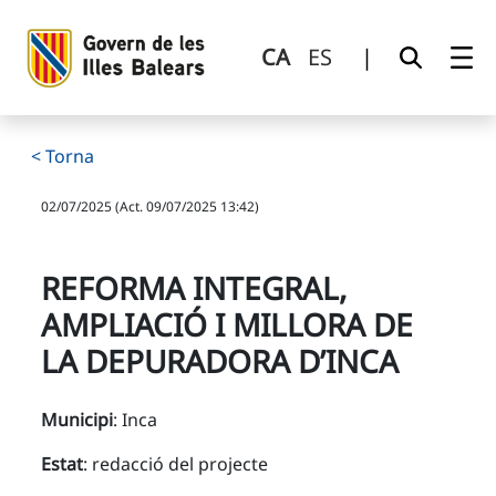
Reforma integral, ampliació i millora de la depuradora d’In
Salta al contingut principal
CA
ES
|
< Torna
02/07/2025 (Act. 09/07/2025 13:42)
REFORMA INTEGRAL,
AMPLIACIÓ I MILLORA DE
LA DEPURADORA D’INCA
Municipi
: Inca
Estat
: redacció del projecte