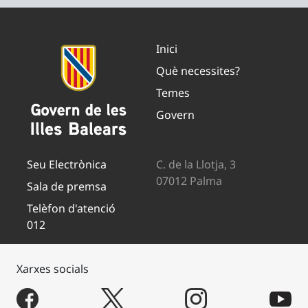
Inici
Què necessites?
Temes
Govern
Seu Electrònica
C. de la Llotja, 3
07012 Palma
Sala de premsa
Telèfon d'atenció
012
Xarxes socials