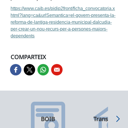
https://www.caib.es/pidip2front/ficha_convocatoria.x
html?lang=ca&urlSemantica=el-govern-presenta-la-
reforma-de-lantiga-residencia-municipal-dalcudia-
per-crear-un-nou-recurs-per-a-persones-majors-
dependents
COMPARTEIX
BOIB
Transparènci