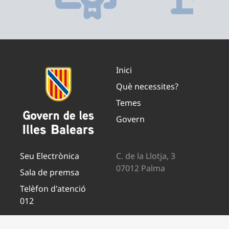
Inici
Què necessites?
Temes
Govern
Seu Electrònica
C. de la Llotja, 3
07012 Palma
Sala de premsa
Telèfon d'atenció
012