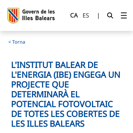
L&#39;Institut Balear de l&#39;Energia (IBE) engega un proje
Salta al contingut principal
CA
ES
|
< Torna
L'INSTITUT BALEAR DE
L'ENERGIA (IBE) ENGEGA UN
PROJECTE QUE
DETERMINARÀ EL
POTENCIAL FOTOVOLTAIC
DE TOTES LES COBERTES DE
LES ILLES BALEARS