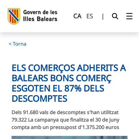
Els comerços adherits a Balears Bons Comerç esgoten el 
Salta al contingut principal
CA
ES
|
< Torna
ELS COMERÇOS ADHERITS A
BALEARS BONS COMERÇ
ESGOTEN EL 87% DELS
DESCOMPTES
Dels 91.680 vals de descomptes s'han utilitzat
79.322 La campanya que finalitza el 30 de juny
compta amb un pressupost d'1.375.200 euros