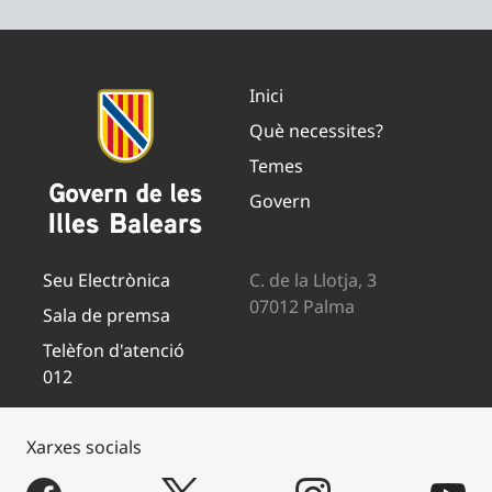
Inici
Què necessites?
Temes
Govern
Seu Electrònica
C. de la Llotja, 3
07012 Palma
Sala de premsa
Telèfon d'atenció
012
Xarxes socials