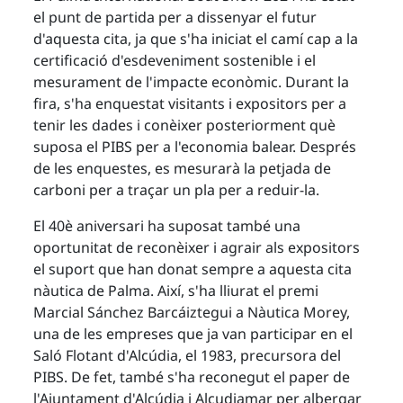
el punt de partida per a dissenyar el futur
d'aquesta cita, ja que s'ha iniciat el camí cap a la
certificació d'esdeveniment sostenible i el
mesurament de l'impacte econòmic. Durant la
fira, s'ha enquestat visitants i expositors per a
tenir les dades i conèixer posteriorment què
suposa el PIBS per a l'economia balear. Després
de les enquestes, es mesurarà la petjada de
carboni per a traçar un pla per a reduir-la.
El 40è aniversari ha suposat també una
oportunitat de reconèixer i agrair als expositors
el suport que han donat sempre a aquesta cita
nàutica de Palma. Així, s'ha lliurat el premi
Marcial Sánchez Barcáiztegui a Nàutica Morey,
una de les empreses que ja van participar en el
Saló Flotant d'Alcúdia, el 1983, precursora del
PIBS. De fet, també s'ha reconegut el paper de
l'Ajuntament d'Alcúdia i Alcudiamar per albergar