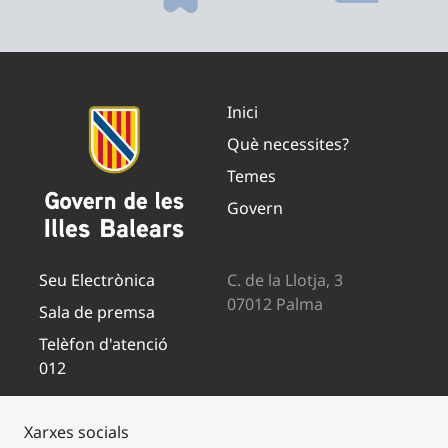
Inici
Què necessites?
Temes
Govern
Seu Electrònica
C. de la Llotja, 3
07012 Palma
Sala de premsa
Telèfon d'atenció
012
Xarxes socials