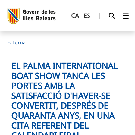
El Palma International Boat Show tanca les portes amb la sa
Salta al contingut principal
CA
ES
|
< Torna
EL PALMA INTERNATIONAL
BOAT SHOW TANCA LES
PORTES AMB LA
SATISFACCIÓ D'HAVER-SE
CONVERTIT, DESPRÉS DE
QUARANTA ANYS, EN UNA
CITA REFERENT DEL