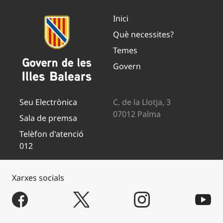
Inici
Què necessites?
Temes
Govern
Seu Electrònica
C. de la Llotja, 3
07012 Palma
Sala de premsa
Telèfon d'atenció
012
Xarxes socials