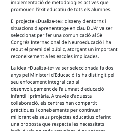
implementació de metodologies actives que
promouen l'èxit educatiu de tots els alumnes.
El projecte «Dualiza-te»: disseny d'entorns i
situacions d'aprenentatge en clau DUA” va ser
seleccionat per fer una comunicació al 5è
Congrés Internacional de Neuroeducació i ha
rebut el premi del públic, atorgant un important
reconeixement a les escoles implicades.
La idea «Dualiza-te» va ser seleccionada fa dos
anys pel Ministeri d’Educació i s'ha distingit pel
seu enfocament integral cap al
desenvolupament de l'alumnat d'educació
infantil i primària. A través d'aquesta
col·laboració, els centres han compartit
pràctiques i coneixements per continuar
millorant els seus projectes educatius oferint
una proposta que respecta les necessitats
individuals de cada estudiant, dins entorns