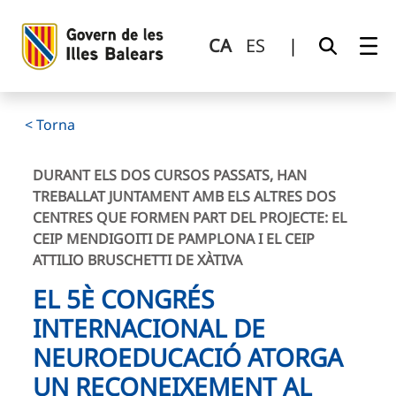
El 5è Congrés Internacional de Neuroeducació atorga un rec
Salta al contingut principal
CA
ES
|
< Torna
DURANT ELS DOS CURSOS PASSATS, HAN
TREBALLAT JUNTAMENT AMB ELS ALTRES DOS
CENTRES QUE FORMEN PART DEL PROJECTE: EL
CEIP MENDIGOITI DE PAMPLONA I EL CEIP
ATTILIO BRUSCHETTI DE XÀTIVA
EL 5È CONGRÉS
INTERNACIONAL DE
NEUROEDUCACIÓ ATORGA
UN RECONEIXEMENT AL