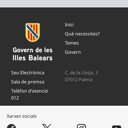
Inici
Què necessites?
Temes
Govern
Seu Electrònica
C. de la Llotja, 3
07012 Palma
Sala de premsa
Telèfon d'atenció
012
Xarxes socials