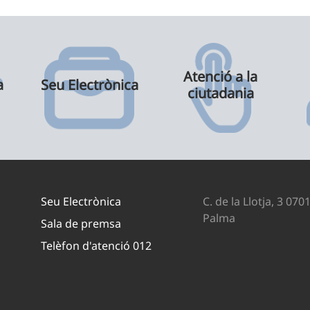
Atenció a la
a
Seu Electrònica
ciutadania
Seu Electrònica
C. de la Llotja, 3 070
Palma
Sala de premsa
Telèfon d'atenció 012