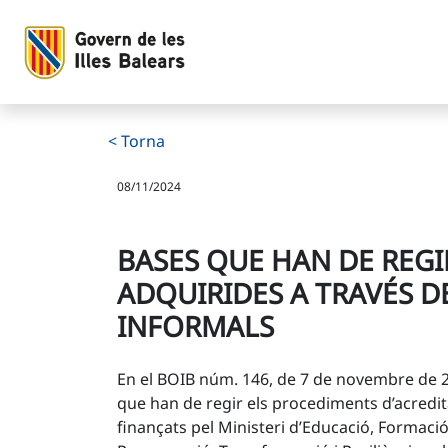
Bases que han de regir els procediments d’acreditació de co
Salta al contingut principal
< Torna
08/11/2024
BASES QUE HAN DE REGI
ADQUIRIDES A TRAVÉS DE
INFORMALS
En el BOIB núm. 146, de 7 de novembre de 202
que han de regir els procediments d’acredita
finançats pel Ministeri d’Educació, Formaci