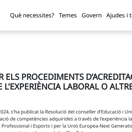
mpetències adquirides a través de l’experiència laboral o al
Què necessites?
Temes
Govern
Ajudes i 
R ELS PROCEDIMENTS D’ACREDIT
 L’EXPERIÈNCIA LABORAL O ALTRE
4, s’ha publicat la Resolució del conseller d’Educació i Uni
ció de competències adquirides a través de l’experiència lab
ó Professional i Esports i per la Unió Europea-Next Generat