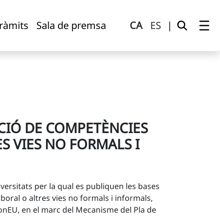
tres vies no formals i informals
tràmits
Sala de premsa
CA
ES
|
ACIÓ DE COMPETÈNCIES
S VIES NO FORMALS I
versitats per la qual es publiquen les bases
oral o altres vies no formals i informals,
ionEU, en el marc del Mecanisme del Pla de